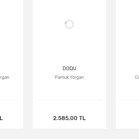
TÜKENDİ
DOQU
organ
Pamuk Yorgan
C
L
2.585,00 TL