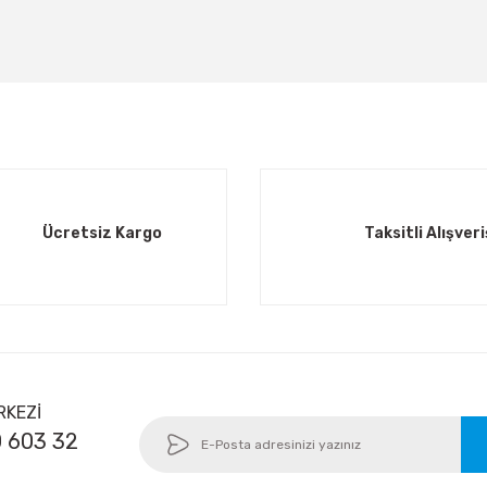
Ücretsiz Kargo
Taksitli Alışver
RKEZİ
 603 32