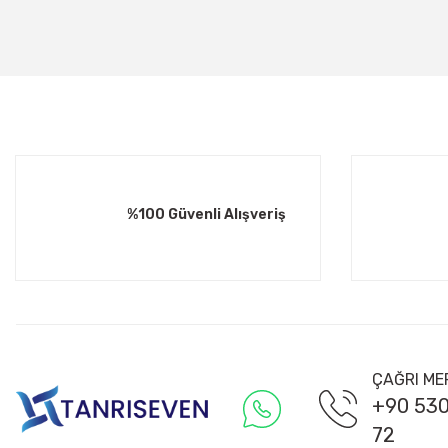
%100 Güvenli Alışveriş
ÇAĞRI ME
+90 530
72