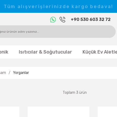
Tüm alışverişlerinizde kargo bedava!
+90 530 603 32 72
onik
Isıtıcılar & Soğutucular
Küçük Ev Aletle
şam
Yorganlar
Toplam 3 ürün