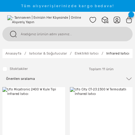
Tüm alışverişlerinizde kargo bedava!
Anasayfa
Isıtıcılar & Soğutucular
Elektrikli Isıtıcı
Infrared Isıtıcı
Stoktakiler
Toplam 11 ürün
TÜKENDİ
TÜKENDİ