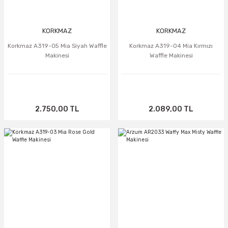
n
Ankastre Setler
Mutfak Şefi & Hamur Yoğurma Makinele
Çok Amaçlı Pişirici
Narenciye & Katı Meyve Sıkacakları
Meyve & Sebze Kurutucular
KORKMAZ
KORKMAZ
Kahve ve Baharat Öğütücü
Korkmaz A319-05 Mia Siyah Waffle
Korkmaz A319-04 Mia Kırmızı
Makinesi
Waffle Makinesi
2.750,00 TL
2.089,00 TL
ektrikli Şofben)
TÜKENDİ
er