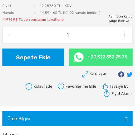
Fiyat
12.287,50 TL + KDV
Havale
14.594,60 TL (%1,02 havale indirimi)
Aynı Gün Kargo
*1.979,93 TL den başlayan taksitlerle!
Kargo Bedava
Sepete Ekle
+90 322 352 75 75
Karşılaştır
Kolay İade
Tavsiye Et
Fiyat Alarmı
Ürün Bilgisi
14 parça