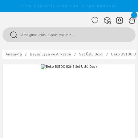
Tüm alışverişlerinizde kargo bedava!
Anasayfa
Beyaz Eşya ve Ankastre
Set Üstü Ocak
Beko BSTOC 826