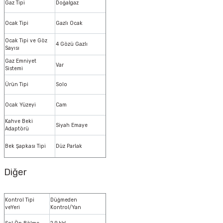
Gaz Tipi
Doğalgaz
Ocak Tipi
Gazlı Ocak
Ocak Tipi ve Göz
4 Gözü Gazlı
Sayısı
Gaz Emniyet
Var
Sistemi
Ürün Tipi
Solo
Ocak Yüzeyi
Cam
Kahve Beki
Siyah Emaye
Adaptörü
Bek Şapkası Tipi
Düz Parlak
Diğer
Kontrol Tipi
Düğmeden
veYeri
Kontrol/Yan