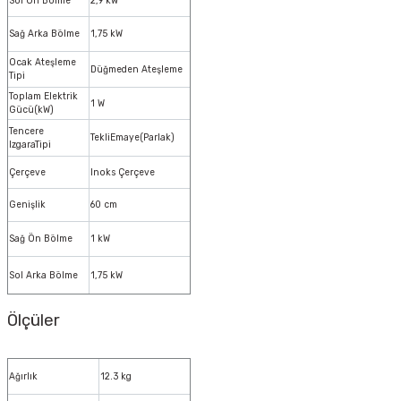
Sol Ön Bölme
2,9 kW
Sağ Arka Bölme
1,75 kW
Ocak Ateşleme
Düğmeden Ateşleme
Tipi
Toplam Elektrik
1 W
Gücü(kW)
Tencere
TekliEmaye(Parlak)
IzgaraTipi
Çerçeve
Inoks Çerçeve
Genişlik
60 cm
Sağ Ön Bölme
1 kW
Sol Arka Bölme
1,75 kW
Ölçüler
Ağırlık
12.3 kg