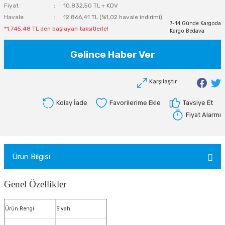
Fiyat
10.832,50 TL + KDV
Havale
12.866,41 TL (%1,02 havale indirimi)
7-14 Günde Kargoda
*1.745,48 TL den başlayan taksitlerle!
Kargo Bedava
Gelince Haber Ver
Karşılaştır
Kolay İade
Tavsiye Et
Fiyat Alarmı
Ürün Bilgisi
Genel Özellikler
Ürün Rengi
Siyah