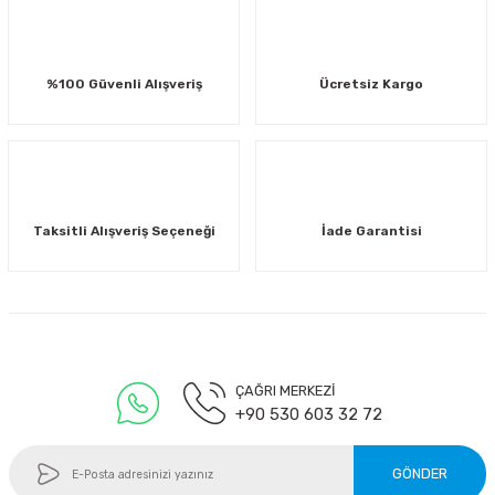
Ürün açıklamasında eksik bilgiler bulunuyor.
Ürün bilgilerinde hatalar bulunuyor.
%100 Güvenli Alışveriş
Ücretsiz Kargo
Ürün fiyatı diğer sitelerden daha pahalı.
Bu ürüne benzer farklı alternatifler olmalı.
Taksitli Alışveriş Seçeneği
İade Garantisi
Gönder
ÇAĞRI MERKEZİ
+90 530 603 32 72
GÖNDER