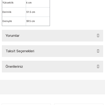
Yükseklik
6 cm
Derinlik
51.5 cm
Genişlik
59.5 cm
Yorumlar
Taksit Seçenekleri
Bu ürüne ilk yorumu siz yapın!
Önerileriniz
Yorum Yaz
Bu ürünün fiyat bilgisi, resim, ürün açıklamalarında ve diğer konularda
yetersiz gördüğünüz noktaları öneri formunu kullanarak tarafımıza
iletebilirsiniz.
Görüş ve önerileriniz için teşekkür ederiz.
Ürün resmi kalitesiz, bozuk veya görüntülenemiyor.